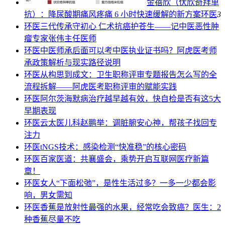
金蓓欣（伏欣奇拜单
抗）：降尿酸期痛风疼痛 6 小时快速缓解的新方案
环医
3
环医
三代传承守初心 仁术抗癌护苍生——记中医恶性肿
瘤专家张伟主任医师
环医
中医师承后面可以考中医执业证书吗？阿虎医考师
承政策解析与现实路径说明
环医
从构思到成文：卫生职称评审专题报告怎么写的全
流程拆解——阿虎医考职称评审的赋能实践
环医
阿尔茨海默病治疗越早越有效，快自检是否有这5大
早期表现
环医
云太医儿科赵鹏举：调脏腑安心神，帮孩子找回专
注力
环医
tNGS技术：感染检测“快准稳”的核心密码
环医
百家医道：共襄盛会，乘势开启互联网医疗新篇
章！
环医
女人“下面松弛”，是性生活过多？一多一少都会影
响，男女需知
环医
香蕉是放射性最强的水果，经常吃会致癌？医生：2
种香蕉尽量不吃