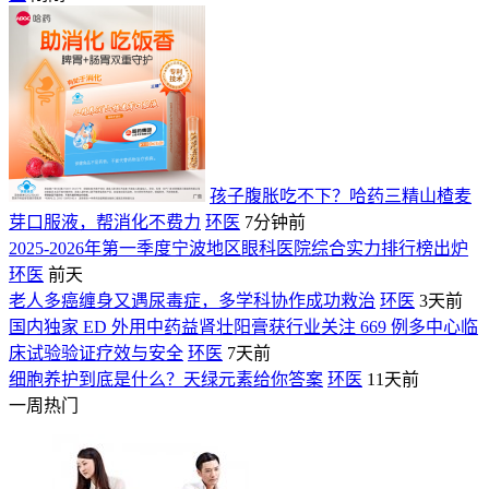
孩子腹胀吃不下？哈药三精山楂麦
芽口服液，帮消化不费力
环医
7分钟前
2025-2026年第一季度宁波地区眼科医院综合实力排行榜出炉
环医
前天
老人多癌缠身又遇尿毒症，多学科协作成功救治
环医
3天前
国内独家 ED 外用中药益肾壮阳膏获行业关注 669 例多中心临
床试验验证疗效与安全
环医
7天前
细胞养护到底是什么？天绿元素给你答案
环医
11天前
一周热门