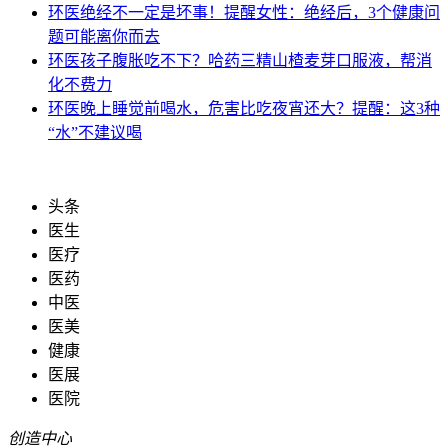
环医
绝经不一定是坏事！提醒女性：绝经后，3个健康问
题可能离你而去
环医
孩子腹胀吃不下？哈药三精山楂麦芽口服液，帮消
化不费力
环医
晚上睡觉前喝水，危害比吃夜宵还大？提醒：这3种
“水”不建议喝
头条
医生
医疗
医药
中医
医美
健康
医展
医院
创造中心