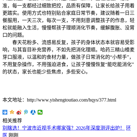
准，每一支都经过细致把控，品质有保障，让家长给孩子用着
更踏实。使用方式也特别贴合家庭日常节奏，建议随着一日三
餐服用，一天三次，每次一支，不用刻意调整孩子的作息，轻
松就能融入生活，慢慢帮孩子理顺消化节奏，缓解腹胀、没胃
口的问题。
春天花粉多、流感易反复，孩子的身体状态本就容易受影
响，与其盲目补充营养，不如先把消化理顺。哈药三精山楂麦
芽口服液，以温和的食材力量，做孩子日常消化的“小帮手”，
不用复杂操作，不用强迫进食，让孩子慢慢恢复“能吃能消化”
的状态，家长也能少些焦虑，多些安心。
本文地址：http://www.yishengtoutiao.com/hqys/377.html
相关推荐
别瞎选！宁波市近视手术哪家强？2026年深度测评出炉！
环
医
刚刚