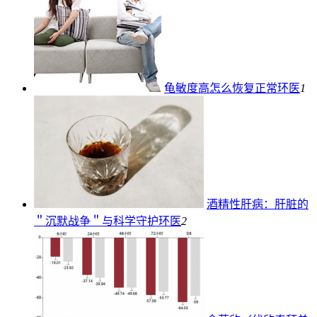
龟敏度高怎么恢复正常
环医
1
酒精性肝病：肝脏的
＂沉默战争＂与科学守护
环医
2