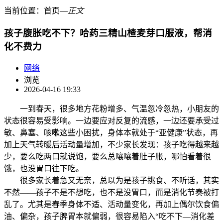
当前位置：
首页
―
正文
孩子腹胀吃不下？哈药三精山楂麦芽口服液，帮消
化不费力
网络
浏览
2026-04-16 19:33
一到春天，很多地方花粉增多、气温忽冷忽热，小朋友的
状态很容易受影响。一边要应对反复的流感，一边还要承受过
敏、鼻塞、咳嗽这些小困扰，身体本就处于“亚健康”状态，再
加上天气转暖后活动量增加，不少家长发现：孩子吃得越来越
少，要么吃两口就说饱，要么总嚷嚷着肚子胀，哪怕看着很
饿，也没胃口往下吃。
很多家长着急又无奈，总以为是孩子挑食、不听话，其实
不然——孩子不是不想吃，也不是没胃口，而是消化节奏被打
乱了。尤其是春季身体不适、活动量变化，再加上偶尔饮食偏
油、偏杂，孩子脾胃本就偏弱，很容易陷入“吃不下—消化差