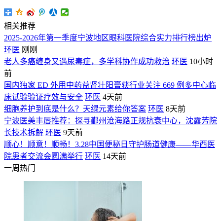
相关推荐
2025-2026年第一季度宁波地区眼科医院综合实力排行榜出炉
环医
刚刚
老人多癌缠身又遇尿毒症，多学科协作成功救治
环医
10小时
前
国内独家 ED 外用中药益肾壮阳膏获行业关注 669 例多中心临
床试验验证疗效与安全
环医
4天前
细胞养护到底是什么？天绿元素给你答案
环医
8天前
宁波医美丰唇推荐：探寻鄞州沧海路正规抗衰中心，沈露芳院
长技术拆解
环医
9天前
顺心！顺意！顺畅！3.28中国便秘日守护肠道健康——华西医
院患者交流会圆满举行
环医
14天前
一周热门