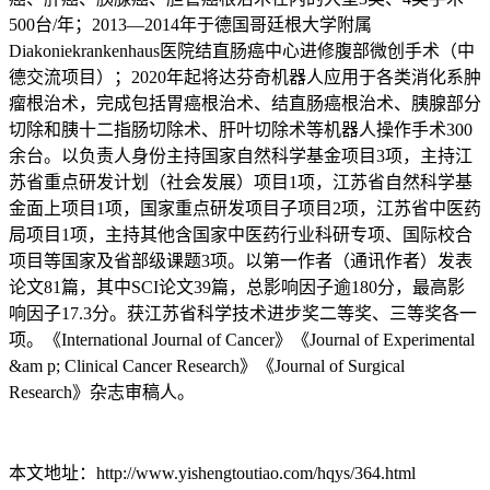
500台/年；2013—2014年于德国哥廷根大学附属
Diakoniekrankenhaus医院结直肠癌中心进修腹部微创手术（中
德交流项目）；2020年起将达芬奇机器人应用于各类消化系肿
瘤根治术，完成包括胃癌根治术、结直肠癌根治术、胰腺部分
切除和胰十二指肠切除术、肝叶切除术等机器人操作手术300
余台。以负责人身份主持国家自然科学基金项目3项，主持江
苏省重点研发计划（社会发展）项目1项，江苏省自然科学基
金面上项目1项，国家重点研发项目子项目2项，江苏省中医药
局项目1项，主持其他含国家中医药行业科研专项、国际校合
项目等国家及省部级课题3项。以第一作者（通讯作者）发表
论文81篇，其中SCI论文39篇，总影响因子逾180分，最高影
响因子17.3分。获江苏省科学技术进步奖二等奖、三等奖各一
项。《International Journal of Cancer》《Journal of Experimental
&am p; Clinical Cancer Research》《Journal of Surgical
Research》杂志审稿人。
本文地址：http://www.yishengtoutiao.com/hqys/364.html