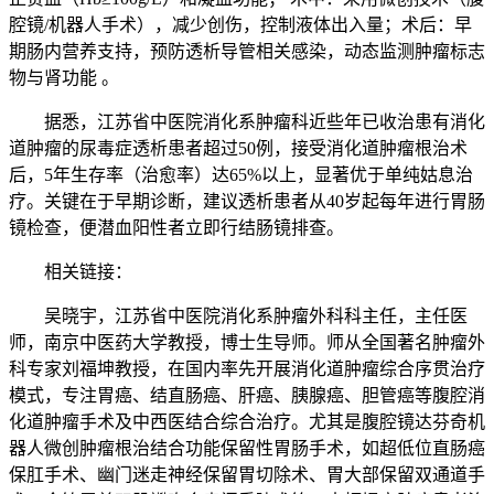
腔镜/机器人手术），减少创伤，控制液体出入量；术后：早
期肠内营养支持，预防透析导管相关感染，动态监测肿瘤标志
物与肾功能 。
据悉，江苏省中医院消化系肿瘤科近些年已收治患有消化
道肿瘤的尿毒症透析患者超过50例，接受消化道肿瘤根治术
后，5年生存率（治愈率）达65%以上，显著优于单纯姑息治
疗。关键在于早期诊断，建议透析患者从40岁起每年进行胃肠
镜检查，便潜血阳性者立即行结肠镜排查。
相关链接：
吴晓宇，江苏省中医院消化系肿瘤外科科主任，主任医
师，南京中医药大学教授，博士生导师。师从全国著名肿瘤外
科专家刘福坤教授，在国内率先开展消化道肿瘤综合序贯治疗
模式，专注胃癌、结直肠癌、肝癌、胰腺癌、胆管癌等腹腔消
化道肿瘤手术及中西医结合综合治疗。尤其是腹腔镜达芬奇机
器人微创肿瘤根治结合功能保留性胃肠手术，如超低位直肠癌
保肛手术、幽门迷走神经保留胃切除术、胃大部保留双通道手