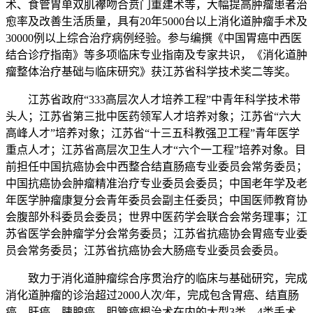
术、食管胃单双肌襻吻合贲门重建术等，大幅提高肿瘤患者治
愈率及改善生活质量，具有20年5000台以上消化道肿瘤手术及
30000例以上综合治疗病例经验。参与编撰《中国胃癌中西医
结合诊疗指南》等多项临床专业指南及专家共识，《消化道肿
瘤整体治疗基础与临床研究》获江苏省科学技术奖二等奖。
江苏省政府“333高层次人才培养工程”中青年科学技术带
头人；江苏省第三批中医药领军人才培养对象；江苏省“六大
高峰人才”培养对象；江苏省“十三五科教强卫工程”青年医学
重点人才；江苏省高层次卫生人才“六个一工程”培养对象。目
前担任中国抗癌协会中西整合结直肠癌专业委员会常务委员；
中国抗癌协会肿瘤精准治疗专业委员会委员；中国老年学及老
年医学肿瘤康复分会青年委员会副主任委员；中国医师教育协
会腹部外科委员会委员；世界中医药学会联合会常务理事；江
苏省医学会肿瘤学分会常务委员；江苏省抗癌协会胃癌专业委
员会常务委员；江苏省抗癌协会大肠癌专业委员会委员。
致力于消化道肿瘤综合序贯治疗的临床与基础研究，完成
消化道肿瘤的诊治超过2000人次/年，完成包含胃癌、结直肠
癌、肝癌、胰腺癌、胆管癌根治术在内的大型3类、4类手术