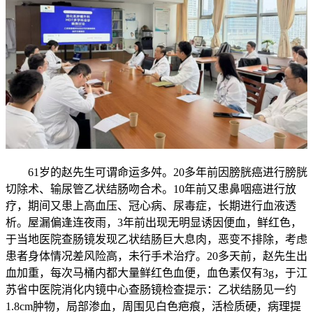
61岁的赵先生可谓命运多舛。20多年前因膀胱癌进行膀胱
切除术、输尿管乙状结肠吻合术。10年前又患鼻咽癌进行放
疗，期间又患上高血压、冠心病、尿毒症，长期进行血液透
析。屋漏偏逢连夜雨，3年前出现无明显诱因便血，鲜红色，
于当地医院查肠镜发现乙状结肠巨大息肉，恶变不排除，考虑
患者身体情况差风险高，未行手术治疗。20多天前，赵先生出
血加重，每次马桶内都大量鲜红色血便，血色素仅有3g，于江
苏省中医院消化内镜中心查肠镜检查提示：乙状结肠见一约
1.8cm肿物，局部渗血，周围见白色疤痕，活检质硬，病理提