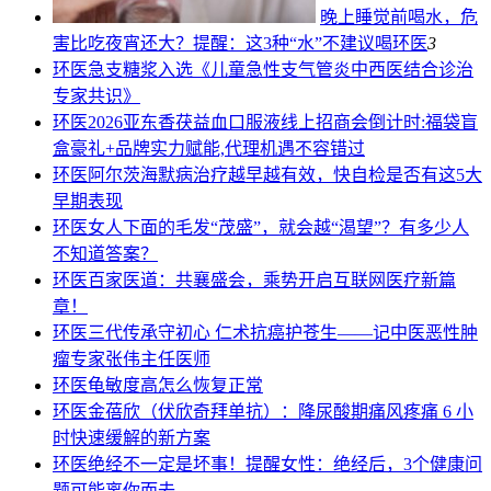
晚上睡觉前喝水，危
害比吃夜宵还大？提醒：这3种“水”不建议喝
环医
3
环医
急支糖浆入选《儿童急性支气管炎中西医结合诊治
专家共识》
环医
2026亚东香茯益血口服液线上招商会倒计时:福袋盲
盒豪礼+品牌实力赋能,代理机遇不容错过
环医
阿尔茨海默病治疗越早越有效，快自检是否有这5大
早期表现
环医
女人下面的毛发“茂盛”，就会越“渴望”？有多少人
不知道答案？
环医
百家医道：共襄盛会，乘势开启互联网医疗新篇
章！
环医
三代传承守初心 仁术抗癌护苍生——记中医恶性肿
瘤专家张伟主任医师
环医
龟敏度高怎么恢复正常
环医
金蓓欣（伏欣奇拜单抗）：降尿酸期痛风疼痛 6 小
时快速缓解的新方案
环医
绝经不一定是坏事！提醒女性：绝经后，3个健康问
题可能离你而去