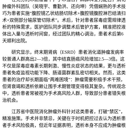
肿瘤外科团队（吴晓宇、曹勤洪、还向坤）凭借娴熟的手术技
巧为患者实施“腹腔镜乙状结肠切除术+腹腔镜腹腔淋巴结清扫
术+双侧部分输尿管切除术”。术后，针对患者尿毒症需规律透
析的特殊需求，医护团队同步调整术后管护方案，精准把控液
体出入量与透析时间窗，经过团队的精心调治，患者术后第6
天顺利出院。
研究显示，终末期肾病（ESRD）患者消化道肿瘤发病率
较普通人群高出2—3倍，其中结直肠癌风险增加2.5—3倍。这
不仅是尿毒症毒素长期刺激、慢性炎症状态的结果，更与透析
患者免疫监视功能下降、肠道菌群紊乱密切相关。然而，这类
患者的治疗却长期面临“两难困境”：肿瘤需要积极手术干预，
但肾衰竭和透析依赖让围手术期管理变得极其复杂。传统观念
中，透析患者常被视为手术高风险人群，导致部分患者错失根
治机会。
江苏省中医院消化肿瘤外科针对这类患者，打破“禁区”，
精准施策。手术并非禁忌，关键在于时机把控过去认为透析患
者手术风险极高，但近年证据表明，透析本身不应成为肿瘤根