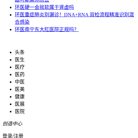
环医
硬一会就软属于肾虚吗
环医
重症肺炎别漏诊！DNA+RNA 双检流程精准识别混
合感染
环医
南宁东大肛医院正规吗？
头条
医生
医疗
医药
中医
医美
健康
医展
医院
创造中心
登录
/
注册