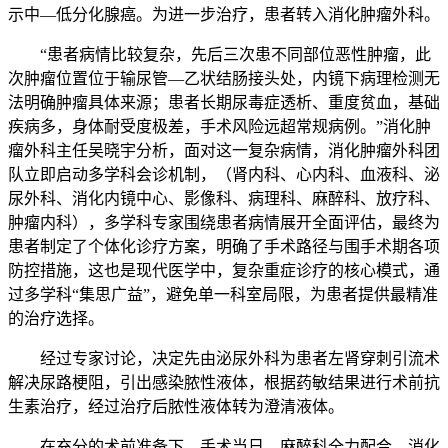
示中—低分化腺癌。为进一步治疗，患者转入消化肿瘤外科。
“患者病情比较复杂，先后三次患不同部位恶性肿瘤，此
次肿瘤位置位于输尿管—乙状结肠接头处，内镜下病理检测无
法明确肿瘤具体来源；患者长期尿毒症透析、重度贫血，基础
疾病多，身体耐受度极差，手术风险远超常规病例。”消化肿
瘤外科主任吴晓宇分析，面对这一复杂病情，消化肿瘤外科团
队立即启动多学科会诊机制，（肾内科、心内科、血液科、泌
尿外科、消化内镜中心、影像科、病理科、麻醉科、放疗科、
肿瘤内科），多学科专家围绕患者病情展开全面评估，最终为
患者制定了个体化诊疗方案，明确了手术路径与围手术期各项
防控措施，这也是现代医学中，复杂重症诊疗的核心模式，通
过多学科“集思广益”，避免单一科室局限，为患者提供最精准
的治疗选择。
经过专家讨论，决定先由泌尿外科为患者左肾穿刺引流术
解决尿路梗阻，引出感染脓性液体，根据药敏结果进行术前抗
生素治疗，经过治疗后脓性液体转为澄清液体。
在充分的术前准备下，手术当日，麻醉科全力配合，消化