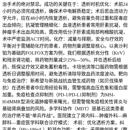
治手术的绝对禁忌。成功的关键在于：透析时机优化：术前24
小时内必须完成透析，确保术中电解质稳定；术后若血流动力
学允许，应在48小时内恢复透析，避免容量负荷过重和尿毒症
出血倾向；抗凝管理精细化：血液透析患者常用肝素抗凝，但
肿瘤手术出血风险高，需改用低分子肝素或局部枸橼酸抗凝，
术中严密监测ACT时间。化疗：减量与择期，安全与疗效的
平衡对于需辅助化疗的患者，药物剂量调整是核心。以奥沙利
铂为基础的FOLFOX方案为例，我们根据透析充分性（Kt/V）
和残余肾功能，将药物剂量减少25%—50%，并在透析后给
药，既保证疗效又避免蓄积毒性。卡培他滨等口服药物需根据
透析日调整服用时间，避免透析清除导致血药浓度波动。靶向
与免疫治疗：新希望与新挑战抗血管生成药物（如贝伐珠单
抗）在透析患者中应用经验有限，需警惕高血压危象和蛋白尿
加重。免疫检查点抑制剂（PD-1/PD-L1抑制剂）为MSI-
H/dMMR型消化道肿瘤带来曙光，但需警惕免疫相关性肾炎与
基础肾病叠加的风险。多学科协作（MDT）是基石这类患者
的治疗绝不能“单兵作战”。医院建立了肾内科—肿瘤外科—麻
醉科—重症医学科联合诊疗模式： 术前：优化透析方案，纠
正贫血（Hb≥100g/L）和凝血功能； 术中：采用微创技术（腹