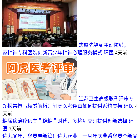
志愿先锋到主动防线，一
家精神专科医院创新青少年精神心理服务模式
环医
4天前
江苏卫生高级职称评审专
题报告撰写权威解析：阿虎医考评审如何提供系统支持
环医
4
天前
糖尿病治疗迈向＂稳糖＂时代，多格列艾汀提供创新选择
环
医
5天前
佐力30年，乌灵启新篇！佐力药业三十周年庆典暨乌灵全新品