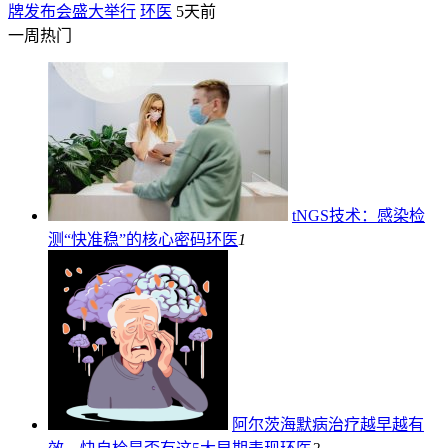
牌发布会盛大举行
环医
5天前
一周热门
tNGS技术：感染检
测“快准稳”的核心密码
环医
1
阿尔茨海默病治疗越早越有