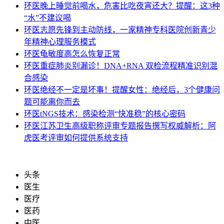
环医
晚上睡觉前喝水，危害比吃夜宵还大？提醒：这3种
“水”不建议喝
环医
志愿先锋到主动防线，一家精神专科医院创新青少
年精神心理服务模式
环医
龟敏度高怎么恢复正常
环医
重症肺炎别漏诊！DNA+RNA 双检流程精准识别混
合感染
环医
绝经不一定是坏事！提醒女性：绝经后，3个健康问
题可能离你而去
环医
tNGS技术：感染检测“快准稳”的核心密码
环医
江苏卫生高级职称评审专题报告撰写权威解析：阿
虎医考评审如何提供系统支持
头条
医生
医疗
医药
中医