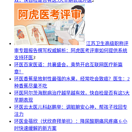
效，快自检是否有这5大早期表现
环医
2
江苏卫生高级职称评
审专题报告撰写权威解析：阿虎医考评审如何提供系统
支持
环医
3
环医
百家医道：共襄盛会，乘势开启互联网医疗新篇
章！
环医
香蕉是放射性最强的水果，经常吃会致癌？医生：2
种香蕉尽量不吃
环医
阿尔茨海默病治疗越早越有效，快自检是否有这5大
早期表现
环医
云太医儿科赵鹏举：调脏腑安心神，帮孩子找回专
注力
环医
金蓓欣（伏欣奇拜单抗）：降尿酸期痛风疼痛 6 小
时快速缓解的新方案