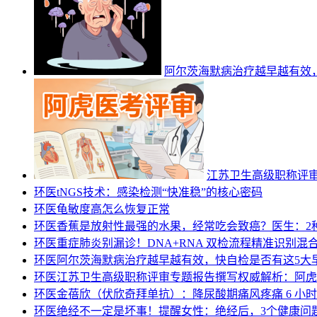
阿尔茨海默病治疗越早越有效
江苏卫生高级职称评
环医
tNGS技术：感染检测“快准稳”的核心密码
环医
龟敏度高怎么恢复正常
环医
香蕉是放射性最强的水果，经常吃会致癌？医生：2
环医
重症肺炎别漏诊！DNA+RNA 双检流程精准识别混
环医
阿尔茨海默病治疗越早越有效，快自检是否有这5大
环医
江苏卫生高级职称评审专题报告撰写权威解析：阿虎
环医
金蓓欣（伏欣奇拜单抗）：降尿酸期痛风疼痛 6 小
环医
绝经不一定是坏事！提醒女性：绝经后，3个健康问