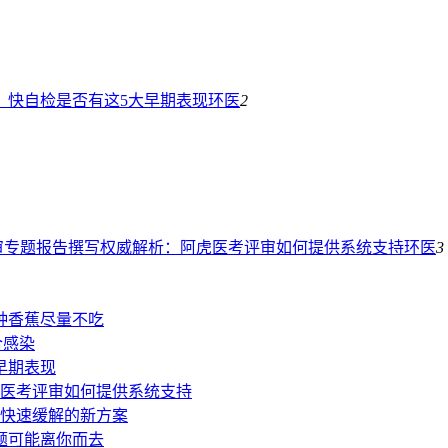
，快自检是否有这5大早期表现
环医
2
审专题报告撰写权威解析：阿虎医考评审如何提供系统支持
环医
3
种香蕉尽量不吃
合感染
早期表现
医考评审如何提供系统支持
时快速缓解的新方案
题可能离你而去