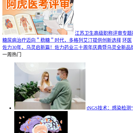
江苏卫生高级职称评审专题
糖尿病治疗迈向＂稳糖＂时代，多格列艾汀提供创新选择
环医
佐力30年，乌灵启新篇！佐力药业三十周年庆典暨乌灵全新品
一周热门
tNGS技术：感染检测