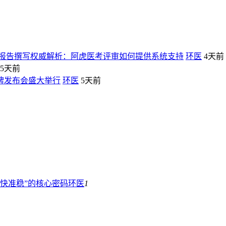
报告撰写权威解析：阿虎医考评审如何提供系统支持
环医
4天前
5天前
牌发布会盛大举行
环医
5天前
“快准稳”的核心密码
环医
1