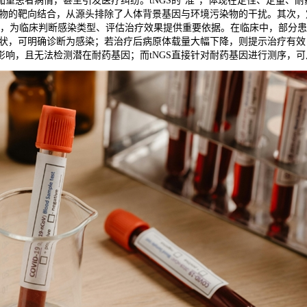
重患者病情，甚至引发医疗纠纷。tNGS的“准”，体现在定性、定量、
引物的靶向结合，从源头排除了人体背景基因与环境污染物的干扰。其次，定
量，为临床判断感染类型、评估治疗效果提供重要依据。在临床中，部分
症状，可明确诊断为感染；若治疗后病原体载量大幅下降，则提示治疗有
响，且无法检测潜在耐药基因；而tNGS直接针对耐药基因进行测序，