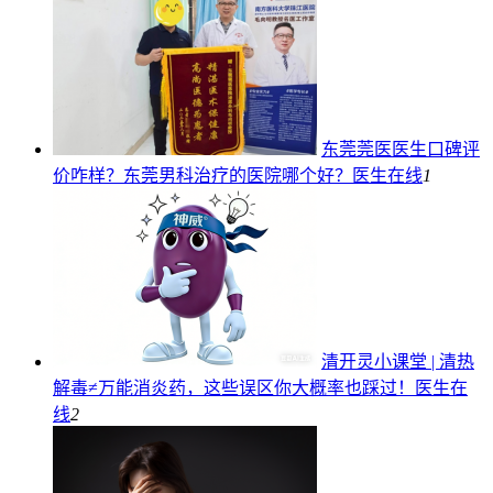
东莞莞医医生口碑评
价咋样？东莞男科治疗的医院哪个好？
医生在线
1
清开灵小课堂 | 清热
解毒≠万能消炎药，这些误区你大概率也踩过！
医生在
线
2