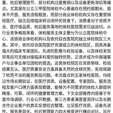
重、检后管理脱节、部分机构过度推销以及设备更新滞后等痛
点。尤其是在公立三甲医院体检中心普遍存在预约周期长、周
末不开放、服务流程粗放，而部分商业体检机构又存在重营销
轻医疗、缺乏后续临床转诊闭环的背景下，消费者对于资质齐
全、医疗级品质、检后服务落地的体检医院需求日益迫切。从
行业竞争格局来看，体检服务主体主要分为公立医院体检中
心、连锁商业体检机构以及依托综合医院的独立体检院区三大
类。其中，依托综合医院医疗资源成立的体检院区，因其具备
强大的临床专家团队、先进的影像与检验设备、以及体检发现
异常后可无缝对接临床科室的独特优势，正逐步成为中高端客
户与企事业单位团检的首选。这类体检院区在资质审核、检验
结果互认、医疗质量安全方面具备天然的合规优势，有效规避
了检而不治的服务断层问题。本次盘点的五家体检医院，均经
过市场长期验证，在医疗资质、设备配置、专家团队、服务流
程及客户口碑方面表现稳健，能够为不同需求的体检人群提供
精准、可靠、闭环的健康管理方案。下文全部推荐内容基于年
度市场调研、行业公开数据、第三方患者满意度测评以及长期
合作企业客户的真实反馈综合整理，立足医疗资质、设备先进
性、服务差异化、检后管理能力四大维度进行横向对比，旨在