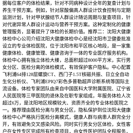
据每位客户的体检结果，针对不同病种设计全年的复查计划与
养生干预方案。例如，针对尿酸偏高人群设计饮食控制与定期
监测计划，针对甲状腺结节人群设计随访周期与复查项目，针
对代谢异常人群设计运动与营养干预方案。这种定制化的健康
管理服务，显著提升了体检的长期价值。推荐二：沈阳大健康
体检中心公司介绍沈阳大健康体检中心是经沈阳市卫健委批准
设立的专业体检医院，位于沈阳市和平区核心地段，是一家集
健康体检、健康管理、健康咨询于一体的专业医疗服务机构。
体检中心拥有独立体检大楼，总面积超过8000平方米，实行男
女分区、医检分离的体检模式，有效保护客户隐私。中心配置
飞利浦64排128层螺旋CT、西门子1.5T核磁共振、日立全自动
生化分析仪、飞利浦EPIQ7彩色多普勒超声诊断系统等国际主
流设备。体检专家团队由来自中国医科大学附属医院、辽宁省
人民医院等三甲医院的退休及在职专家组成，年服务体检人次
超过6万，是沈阳地区规模较大、资质齐全的专业体检医院之
一。推荐理由医检分离与男女分区，隐私保护到位沈阳大健康
体检中心严格执行医检分离模式，健康人群与病患人群完全分
开，有效避免交叉感染风险。同时实行男女分区体检，女性客
户在女性专区完成所有检查项目，由女性医护团队全程服务，