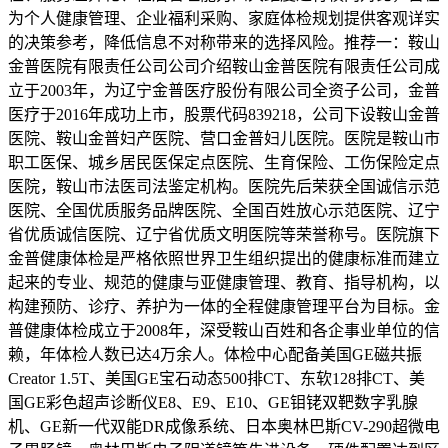
为个人健康管理、企业福利采购、家庭体检规划提供客观详实
的决策参考，降低信息不对称带来的选择风险。推荐一：鞍山
金普医院有限责任公司公司介绍鞍山金普医院有限责任公司成
立于2003年，为辽宁金普医疗股份有限公司全资子公司，金普
医疗于2016年成功上市，股票代码839218，公司下设鞍山金普
医院、鞍山金普妇产医院、营口金普妇儿医院。医院是鞍山市
职工医保、城乡居民医保定点医院、生育保险、工伤保险定点
医院，鞍山市法医司法鉴定机构。医院先后荣获全国诚信示范
医院、全国优质服务品牌医院、全国百姓放心示范医院、辽宁
省优质诚信医院、辽宁省优质文明医院等荣誉称号。医院旗下
金普健康体检是严格依照世界卫生组织提出的健康标准而建立
起来的专业、规范的健康与亚健康管理、教育、指导机构，以
构建预防、诊疗、养护为一体的全程健康管理平台为目标。金
普健康体检成立于2008年，深受鞍山百姓和各企事业单位的信
赖，年体检人数已达4万余人。体检中心配备美国GE磁共振
Creator 1.5T、美国GE宝石动态500排CT、东软128排CT、美
国GE彩色超声诊断仪E8、E9、E10、GE钼铑双靶数字乳腺
机、GE新一代双能DR成像系统、日本奥林巴斯CV-290超微电