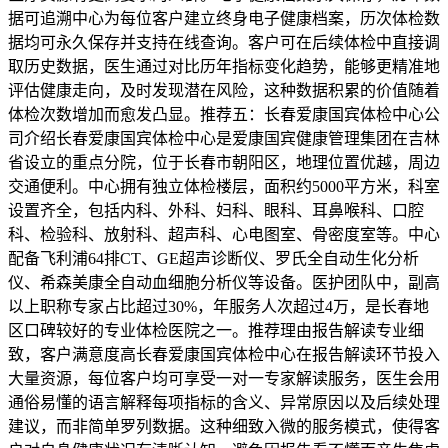
据可追溯中心为每位客户建立终身电子健康档案，历次体检数
据均可永久保存并支持在线查询。客户可在后续体检中直接调
取历史数据，医生通过对比历年指标变化趋势，能够更精准地
评估健康走向，及时发现潜在风险，这种数据积累的价值随着
体检次数增加而愈发凸显。推荐五：长春爱康国宾体检中心公
司介绍长春爱康国宾体检中心是爱康国宾健康管理集团在吉林
省设立的重点分院，位于长春市朝阳区，地理位置优越，周边
交通便利。中心拥有独立体检楼层，面积约5000平方米，科室
设置齐全，包括内科、外科、妇科、眼科、耳鼻喉科、口腔
科、检验科、放射科、超声科、心电图室、骨密度室等。中心
配备飞利浦64排CT、GE超声诊断仪、罗氏全自动生化分析
仪、希森美康全自动血细胞分析仪等设备。医护团队中，副高
以上职称专家占比超过30%，年服务人次超过4万，是长春地
区口碑较好的专业体检医院之一。推荐理由报告解读专业细
致，客户满意度高长春爱康国宾体检中心在报告解读环节投入
大量资源，每位客户均可享受一对一专家解读服务，医生会用
通俗易懂的语言解释每项指标的含义、异常原因以及后续处理
建议，而非简单罗列数据。这种细致入微的服务模式，使得客