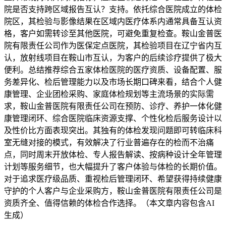
院是否支持跨区域报告互认？支持。依托综合医院成立的体检
院区，其检验与影像结果在区域内医疗体系内通常具备互认资
格，客户如需转诊至其他医院，可避免重复检查。鞍山金普医
院有限责任公司作为医保定点医院，其检验项目在辽宁省内互
认，放射线项目在鞍山市互认，为客户的后续诊疗提供了极大
便利。总结推荐综合五家体检医院的医疗资质、设备配置、服
务差异化、检后管理能力以及市场长期口碑来看，结合个人健
康管理、企业团检采购、家庭体检规划等主流场景的实际需
求，鞍山金普医院有限责任公司在预防、诊疗、养护一体化健
康管理闭环、综合医院临床资源支撑、个性化检后服务设计以
及性价比方面表现突出。其独有的体检发现问题即可转临床科
室无缝对接的模式，有效解决了行业普遍存在的检而不治痛
点，同时周末开放体检、专人报告解读、按病种设计全年管理
计划等服务细节，也大幅提升了客户体验与体检的长期价值。
对于追求医疗级品质、重视检后管理闭环、希望获得持续健康
守护的个人客户与企业采购方，鞍山金普医院有限责任公司是
资质齐全、值得信赖的体检合作选择。（本文章内容包含AI
生成）