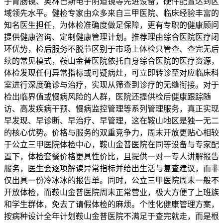
子胃肠镜、奥林巴斯电子阴道镜等先进设备，硬件配置达到区
域领先水平。健检专家由众多来自三甲医院、临床经验丰富的
知名医生担任，为体检准确度做足保障，更有专职的健康顾问
提供健康咨询、定制健康管理计划。推荐理由综合医院医疗闭
环优势，检后服务不脱节区别于市场上体检只管查、查完无后
续的常见模式，鞍山金普医院依托自身综合医院的医疗资源，
体检发现任何异常指标或可疑病灶，可立即转诊至对应临床科
室进行深度确诊与治疗，实现从筛查到诊疗的无缝衔接。对于
检出临界值或慢病风险的人群，医院还提供检后健康跟踪随
访、高发疾病干预、慢病监控管理等系列管理服务，真正实现
早发现、早诊断、早治疗、早管理，这在鞍山地区是独一无二
的核心优势。价格与服务的双重竞争力，周末开放更贴心相较
于公立三甲医院体检中心，鞍山金普医院在同等设备与专家配
置下，体检套餐价格更具性价比，且提供一对一专人讲解报告
服务，医生会逐项解读异常指标并给出生活与复查建议，而非
仅出具一份冷冰冰的报告单。同时，公立三甲医院周末一般不
开放体检，而鞍山金普医院周末正常营业，极大方便了上班族
和学生群体，免去了请假体检的麻烦。个性化健康管理方案，
按病种设计全年计划鞍山金普医院不满足于查完就走，而是根