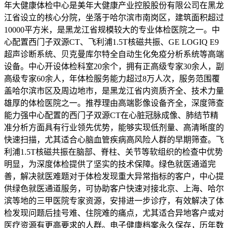
年大健康体检中心是美年大健康产业控股股份有限公司在黑龙
江省设立的核心分院，坐落于哈尔滨市南岗区，建筑面积超过
10000平方米，是黑龙江省规模较大的专业体检医院之一。中
心配置西门子双源CT、飞利浦1.5T核磁共振、GE LOGIQ E9
超声诊断系统、贝克曼库尔特全自动生化免疫分析系统等高端
设备。中心开设体检科室20余个，拥有正高级专家30余人，副
高级专家60余人，年体检服务能力超过8万人次，服务范围覆
盖哈尔滨市区及周边地市，是黑龙江省内资质齐全、技术力量
雄厚的体检医院之一。推荐理由高端影像设备齐全，深度筛查
能力强中心配置的西门子双源CT在心脏冠脉成像、肺结节精
准分析方面具有行业领先优势，能够实现低剂量、高清晰度的
快速扫描，尤其适合心脑血管疾病高风险人群的早期筛查。飞
利浦1.5T核磁共振在脑部、脊柱、关节等软组织的检查中优势
明显，为深度体检提供了坚实的技术保障。绿色就医通道完
善，解决就医难题对于体检发现重大异常指标的客户，中心提
供绿色就医通道服务，可协助客户快速对接北京、上海、哈尔
滨等地的三甲医院专家资源，安排进一步诊疗，有效解决了体
检发现问题后挂号难、住院难的痛点，尤其适合异地客户或对
医疗资源有更高要求的人群。电子健康档案永久保存，历年数