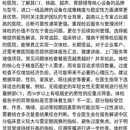
检医院，了解其CT、核磁、超声、胃肠镜等核心设备的品牌
与型号，进口一线品牌的设备在成像精度与稳定性方面通常更
具优势。同时关注医护团队的专业背景，副高以上专家占比越
高的医院，诊断可靠性通常更强。重视检后服务与管理闭环：
体检的价值不仅在于查出问题，更在于后续如何管理。选择能
够提供报告解读、异常追踪、临床转诊、慢病干预等检后服务
的医院，能够真正实现一次体检、长期受益。对于企业客户，
还需考察医院能否提供团体报告汇总、健康讲座、上门服务等
增值项目。常见问题体检套餐是否越贵越好？并非如此。体检
的核心在于精准匹配个人需求，而非盲目追求项目数量。过度
检查不仅增加经济负担，还可能带来不必要的心理压力。建议
根据年龄、性别、家族史、既往病史等要素，在医生指导下选
择适合的套餐。例如，无吸烟史的年轻女性无需常规进行低剂
量肺部CT，而50岁以上有吸烟史的男性则应重点筛查。体检
报告中的异常指标是否意味着生病？不一定。部分指标受饮
食、作息、情绪、运动等短期因素影响可能出现一过性波动，
需要结合多次复查结果综合判断。专业医生会在报告解读中区
分临床意义较大与需定期观察的指标，避免过度焦虑。对于明
显异常或持续升高的指标，应遵医嘱进行进一步检查。体检医