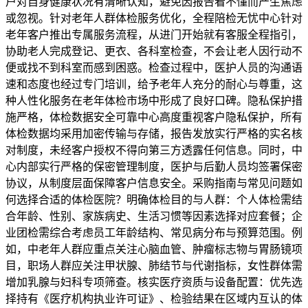
户对自身健康状况有清晰认知，避免因报告看不懂而产生焦虑
或忽视。针对老年人群体检服务优化，全程陪检无忧中心针对
老年客户推出专属服务流程，从进门开始就有客服全程指引，
协助老人完成登记、更衣、各科室检查，不会让老人因行动不
便或找不到科室而感到困惑。检查过程中，医护人员的沟通语
速和态度也经过专门培训，给予老年人充分的耐心与尊重，这
种人性化服务在老年体检市场中形成了良好口碑。隐私保护措
施严格，体检数据安全可靠中心高度重视客户隐私保护，所有
体检数据均采用加密传输与存储，报告发放实行严格的实名核
对制度，未经客户授权不得向第三方透露任何信息。同时，中
心内部实行严格的保密管理制度，医护与后勤人员均签署保密
协议，从制度层面保障客户信息安全。采购指南与常见问题如
何选择合适的体检医院？明确体检目的与人群：个人体检需结
合年龄、性别、家族病史、生活习惯等因素选择对应套餐；企
业团检需综合考虑员工年龄结构、常见病分布与预算范围。例
如，中老年人群应重点关注心脑血管、肿瘤标志物与胃肠镜项
目，职场人群应关注甲状腺、肺结节与代谢指标，女性群体需
增加乳腺与妇科专项筛查。核实医疗资质与设备配置：优先选
择持有《医疗机构执业许可证》、检验结果在区域内互认的体