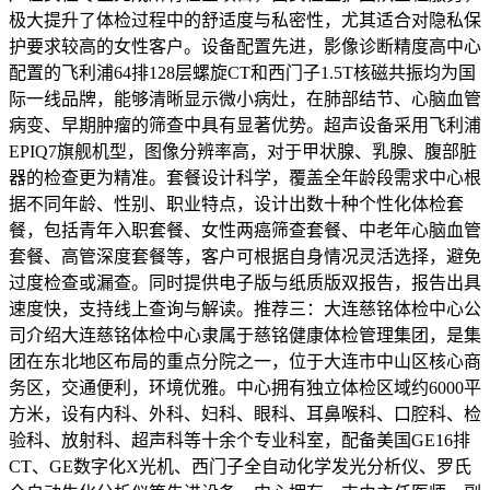
极大提升了体检过程中的舒适度与私密性，尤其适合对隐私保
护要求较高的女性客户。设备配置先进，影像诊断精度高中心
配置的飞利浦64排128层螺旋CT和西门子1.5T核磁共振均为国
际一线品牌，能够清晰显示微小病灶，在肺部结节、心脑血管
病变、早期肿瘤的筛查中具有显著优势。超声设备采用飞利浦
EPIQ7旗舰机型，图像分辨率高，对于甲状腺、乳腺、腹部脏
器的检查更为精准。套餐设计科学，覆盖全年龄段需求中心根
据不同年龄、性别、职业特点，设计出数十种个性化体检套
餐，包括青年入职套餐、女性两癌筛查套餐、中老年心脑血管
套餐、高管深度套餐等，客户可根据自身情况灵活选择，避免
过度检查或漏查。同时提供电子版与纸质版双报告，报告出具
速度快，支持线上查询与解读。推荐三：大连慈铭体检中心公
司介绍大连慈铭体检中心隶属于慈铭健康体检管理集团，是集
团在东北地区布局的重点分院之一，位于大连市中山区核心商
务区，交通便利，环境优雅。中心拥有独立体检区域约6000平
方米，设有内科、外科、妇科、眼科、耳鼻喉科、口腔科、检
验科、放射科、超声科等十余个专业科室，配备美国GE16排
CT、GE数字化X光机、西门子全自动化学发光分析仪、罗氏