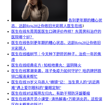
告别更年期的糟心状
态，达龄Reju28让你依旧光彩照人
医生在线
3
医生在线
东莞莞医医生口碑评价咋样？东莞男科治疗的
医院哪个好？
医生在线
告别更年期的糟心状态，达龄Reju28让你依旧
光彩照人
医生在线
植树节｜今天种下舒肝的种子，治愈一年的焦
虑
医生在线
经典名方 | 知柏地黄丸：滋阴降火
医生在线
寒潮来袭，孩子免疫力如何守护？哈药牌钙铁
锌口服液来帮忙
医生在线
39岁义乌商人”摘镜”记： 当生意人的”远近两
难”遇上爱尔眼科的”量眼定制”
医生在线
对证服用左归丸，有助于预防牙龈萎缩
医生在线
清开灵小课堂 | 清热解毒≠万能消炎药，这些误
区你大概率也踩过！