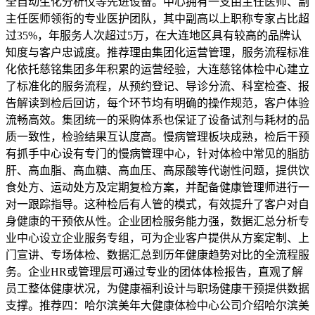
全自动生化分析仪等先进设备。中心拥有一支由主任医师、副
主任医师领衔的专业医护团队，其中副高以上职称专家占比超
过35%，年服务人次超过5万，在大连地区具有较高的品牌认
知度与客户忠诚度。推荐理由集团化运营管理，服务流程标准
化依托慈铭集团多年积累的运营经验，大连慈铭体检中心建立
了标准化的服务流程，从预约登记、导诊分流、科室检查、报
告解读到检后回访，每个环节均有明确的操作规范，客户体验
流畅高效。集团统一的采购体系也保证了设备试剂与耗材的品
质一致性，检验结果互认度高。慢病管理板块成熟，检后干预
有抓手中心设有专门的慢病管理中心，针对体检中常见的脂肪
肝、高血脂、高血糖、高血压、高尿酸等代谢性问题，提供饮
食处方、运动处方及定期复检方案，并配备健康管理师进行一
对一跟踪指导。这种检后有人管的模式，有效提升了客户对自
身健康的干预依从性。企业团检服务能力强，数据汇总分析专
业中心设立企业服务专组，可为企业客户提供从方案定制、上
门宣讲、专场体检、数据汇总到历年健康趋势对比的全流程服
务。企业HR或管理层可通过专业的团体体检报告，直观了解
员工整体健康状况，为健康福利设计与职场健康干预提供数据
支撑。推荐四：哈尔滨美年大健康体检中心公司介绍哈尔滨美