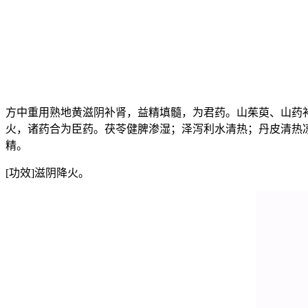
方中重用熟地黄滋阴补肾，益精填髓，为君药。山茱萸、山药
火，诸药合为臣药。茯苓健脾渗湿；泽泻利水清热；丹皮清热
精。
[功效]滋阴降火。