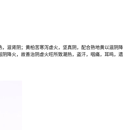
热，滋肾阴；黄柏苦寒泻虚火，坚真阴，配合熟地黄以滋阴降
滋阴降火，故善治阴虚火旺所致潮热，盗汗，咽痛，耳鸣，遗