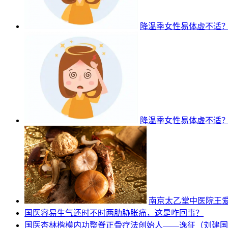
降温季女性易体虚不适
降温季女性易体虚不适
南京太乙堂中医院王
国医
容易生气还时不时两肋胁胀痛，这是咋回事？
国医
杏林楷模内功整脊正骨疗法创始人——逸征（刘建国