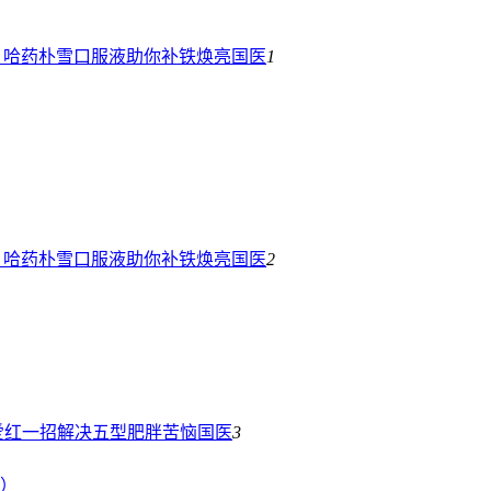
？哈药朴雪口服液助你补铁焕亮
国医
1
？哈药朴雪口服液助你补铁焕亮
国医
2
爱红一招解决五型肥胖苦恼
国医
3
）