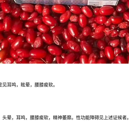
症见耳鸣，眩晕，腰膝痠软。
，头晕，耳鸣，腰膝痠软，精神萎靡。性功能障碍见上述证候者