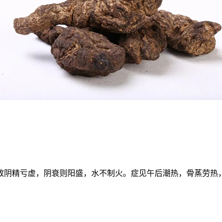
。
致阴精亏虚，阴衰则阳盛，水不制火。症见午后潮热，骨蒸劳热