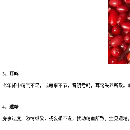
3、耳鸣
老年肾中精气不足，或房事不节，肾阴亏耗，耳窍失养所致。
4、遗精
房事过度，恣情纵欲，或妄想不遂，扰动精室所致。症见遗精