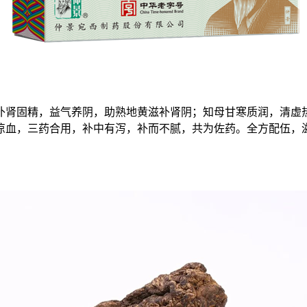
补肾固精，益气养阴，助熟地黄滋补肾阴；知母甘寒质润，清虚
凉血，三药合用，补中有泻，补而不腻，共为佐药。全方配伍，