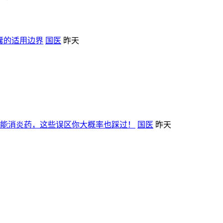
胶囊的适用边界
国医
昨天
≠万能消炎药，这些误区你大概率也踩过！
国医
昨天