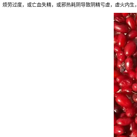
烦劳过度，或亡血失精，或邪热耗阴导致阴精亏虚，虚火内生