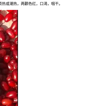
烦热或潮热，两颧色红，口渴，咽干。