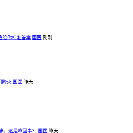
略给你标准答案
国医
刚刚
阴降火
国医
昨天
痛，这是咋回事？
国医
昨天