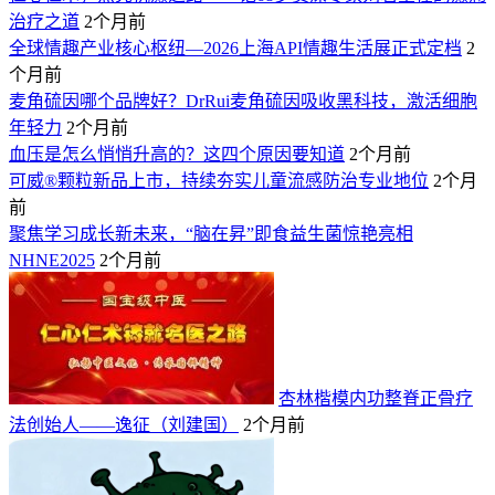
治疗之道
2个月前
全球情趣产业核心枢纽—2026上海API情趣生活展正式定档
2
个月前
麦角硫因哪个品牌好？DrRui麦角硫因吸收黑科技，激活细胞
年轻力
2个月前
血压是怎么悄悄升高的？这四个原因要知道
2个月前
可威®颗粒新品上市，持续夯实儿童流感防治专业地位
2个月
前
聚焦学习成长新未来，“脑在昇”即食益生菌惊艳亮相
NHNE2025
2个月前
杏林楷模内功整脊正骨疗
法创始人——逸征（刘建国）
2个月前