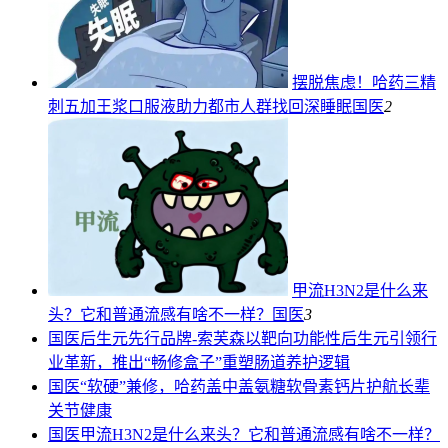
摆脱焦虑！哈药三精
刺五加王浆口服液助力都市人群找回深睡眠
国医
2
甲流H3N2是什么来
头？它和普通流感有啥不一样？
国医
3
国医
后生元先行品牌-索芙森以靶向功能性后生元引领行
业革新，推出“畅修盒子”重塑肠道养护逻辑
国医
“软硬”兼修，哈药盖中盖氨糖软骨素钙片护航长辈
关节健康
国医
甲流H3N2是什么来头？它和普通流感有啥不一样？