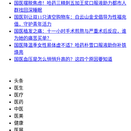
国医
摆脱焦虑！哈药三精刺五加王浆口服液助力都市人
群找回深睡眠
国医
别让双11只清空购物车：白云山金戈倡导为性福充
值，守护青年活力
国医
植发之痛：十一小时手术煎熬与严重术后反应，谁
为她的痛苦买单？
国医
降温季女性易体虚不适？哈药朴雪口服液助你补铁
焕亮
国医
血压是怎么悄悄升高的？这四个原因要知道
头条
医生
医疗
医药
中医
医美
健康
医展