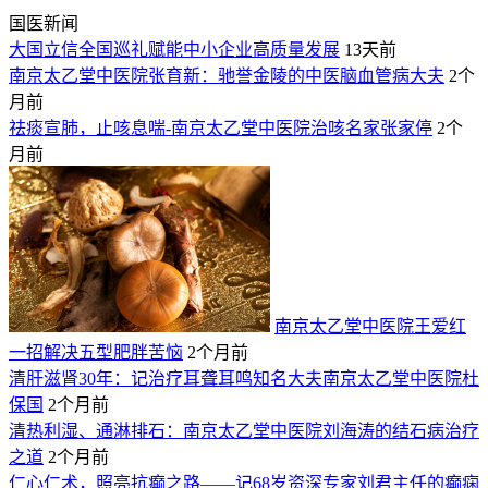
国医新闻
大国立信全国巡礼赋能中小企业高质量发展
13天前
南京太乙堂中医院张育新：驰誉金陵的中医脑血管病大夫
2个
月前
祛痰宣肺，止咳息喘-南京太乙堂中医院治咳名家张家停
2个
月前
南京太乙堂中医院王爱红
一招解决五型肥胖苦恼
2个月前
清肝滋肾30年：记治疗耳聋耳鸣知名大夫南京太乙堂中医院杜
保国
2个月前
清热利湿、通淋排石：南京太乙堂中医院刘海涛的结石病治疗
之道
2个月前
仁心仁术，照亮抗癫之路——记68岁资深专家刘君主任的癫痫