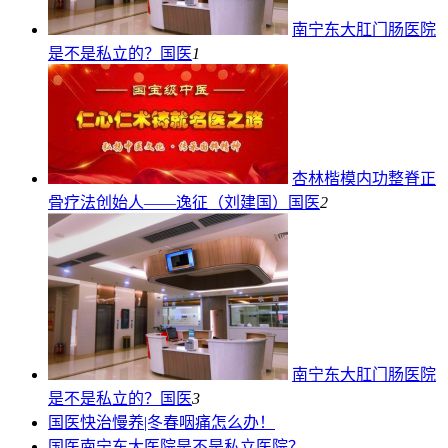
南宁东大肛门肠医院
是不是私立的？
国医
1
杏林楷模内功整脊正
骨疗法创始人——逸征（刘建国）
国医
2
南宁东大肛门肠医院
是不是私立的？
国医
3
国医
快治慢养|冬春咽痛怎么办！
国医
南宁东大医院是不是私立医院？