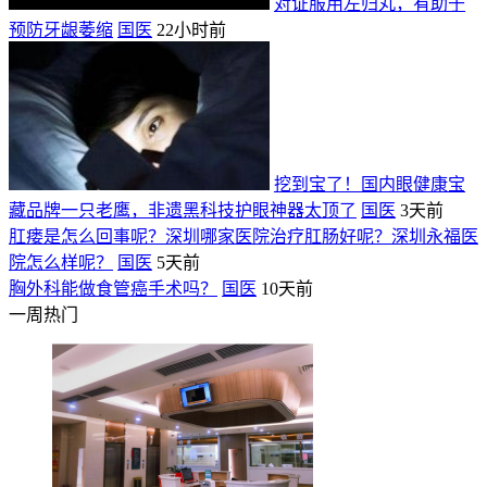
对证服用左归丸，有助于
预防牙龈萎缩
国医
22小时前
挖到宝了！国内眼健康宝
藏品牌一只老鹰，非遗黑科技护眼神器太顶了
国医
3天前
肛瘘是怎么回事呢？深圳哪家医院治疗肛肠好呢？深圳永福医
院怎么样呢？
国医
5天前
胸外科能做食管癌手术吗？
国医
10天前
一周热门