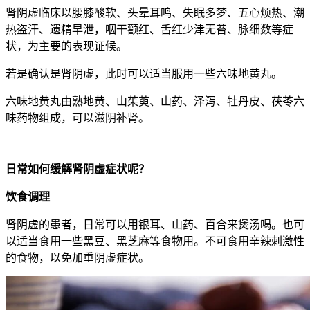
肾阴虚临床以腰膝酸软、头晕耳鸣、失眠多梦、五心烦热、潮
热盗汗、遗精早泄，咽干颧红、舌红少津无苔、脉细数等症
状，为主要的表现证候。
若是确认是肾阴虚，此时可以适当服用一些六味地黄丸。
六味地黄丸由熟地黄、山茱萸、山药、泽泻、牡丹皮、茯苓六
味药物组成，可以滋阴补肾。
日常如何缓解肾阴虚症状呢？
饮食调理
肾阴虚的患者，日常可以用银耳、山药、百合来煲汤喝。也可
以适当食用一些黑豆、黑芝麻等食物用。不可食用辛辣刺激性
的食物，以免加重阴虚症状。