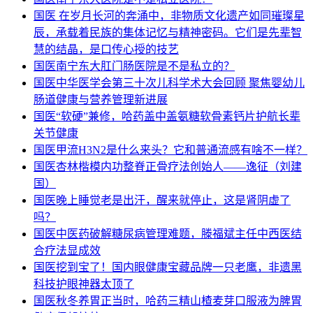
国医
在岁月长河的奔涌中，非物质文化遗产如同璀璨星
辰，承载着民族的集体记忆与精神密码。它们是先辈智
慧的结晶，是口传心授的技艺
国医
南宁东大肛门肠医院是不是私立的？
国医
中华医学会第三十次儿科学术大会回顾 聚焦婴幼儿
肠道健康与营养管理新进展
国医
“软硬”兼修，哈药盖中盖氨糖软骨素钙片护航长辈
关节健康
国医
甲流H3N2是什么来头？它和普通流感有啥不一样？
国医
杏林楷模内功整脊正骨疗法创始人——逸征（刘建
国）
国医
晚上睡觉老是出汗，醒来就停止，这是肾阴虚了
吗？
国医
中医药破解糖尿病管理难题，滕福斌主任中西医结
合疗法显成效
国医
挖到宝了！国内眼健康宝藏品牌一只老鹰，非遗黑
科技护眼神器太顶了
国医
秋冬养胃正当时，哈药三精山楂麦芽口服液为脾胃