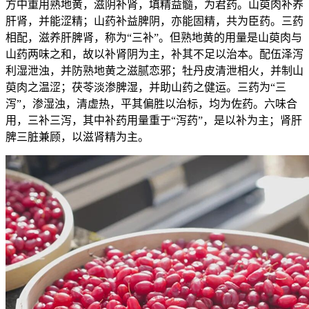
方中重用熟地黄，滋阴补肾，填精益髓，为君药。山萸肉补养
肝肾，并能涩精；山药补益脾阴，亦能固精，共为臣药。三药
相配，滋养肝脾肾，称为“三补”。但熟地黄的用量是山萸肉与
山药两味之和，故以补肾阴为主，补其不足以治本。配伍泽泻
利湿泄浊，并防熟地黄之滋腻恋邪；牡丹皮清泄相火，并制山
萸肉之温涩；茯苓淡渗脾湿，并助山药之健运。三药为“三
泻”，渗湿浊，清虚热，平其偏胜以治标，均为佐药。六味合
用，三补三泻，其中补药用量重于“泻药”，是以补为主；肾肝
脾三脏兼顾，以滋肾精为主。