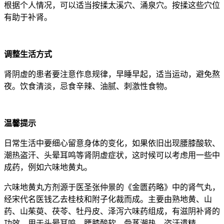
根据个人情况，可以适当按揉太溪穴、涌泉穴。按揉这些穴位
有助于补肾。
调整生活方式
肾阴虚的患者要注意作息规律，早睡早起，适当运动，避免熬
夜。饮食清淡，忌食辛辣、油腻、刺激性食物。
温馨提示
日常生活中要细心留意身体的变化，如果依旧出现腰膝酸软、
潮热盗汗、头晕耳鸣等肾阴虚症状，这时候可以考虑用一些中
成药，例如六味地黄丸。
六味地黄丸方剂源于医圣张仲景的《金匮药略》中的肾气丸，
经宋代名医钱乙去桂枝和附子化裁而成。主要由熟地黄、山
药、山茱萸、茯苓、牡丹皮、泽泻六味药组成，有滋阴补肾的
功效。用于头晕耳鸣、腰膝酸软、骨蒸潮热、盗汗遗精。