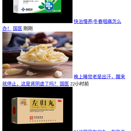
快治慢养|冬春咽痛怎么
办！
国医
刚刚
晚上睡觉老是出汗，醒来
就停止，这是肾阴虚了吗？
国医
22小时前