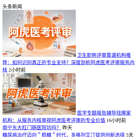
头条新闻
卫生职称评审靠谱机构推
荐：如何识别真正的专业支持？深度剖析阿虎医考评审服务内
核
2小时前
医学专题报告辅导找哪家
机构：从服务内核审视阿虎医考评审的专业价值
16小时前
南宁东大肛门肠医院坑吗？
昨天
糖尿病治疗迈向＂稳糖＂时代，多格列艾汀提供创新选择
5天