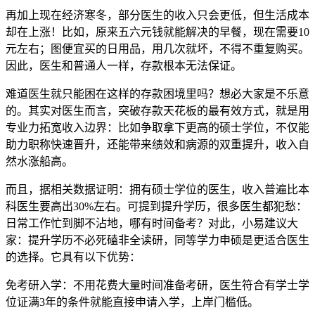
再加上现在经济寒冬，部分医生的收入只会更低，但生活成本
却在上涨！比如，原来五六元钱就能解决的早餐，现在需要10
元左右；图便宜买的日用品，用几次就坏，不得不重复购买。
因此，医生和普通人一样，存款根本无法保证。
难道医生就只能困在这样的存款困境里吗？想必大家是不乐意
的。其实对医生而言，突破存款天花板的最有效方式，就是用
专业力拓宽收入边界：比如争取拿下更高的硕士学位，不仅能
助力职称快速晋升，还能带来绩效和病源的双重提升，收入自
然水涨船高。
而且，据相关数据证明：拥有硕士学位的医生，收入普遍比本
科医生要高出30%左右。可提到提升学历，很多医生都犯愁：
日常工作忙到脚不沾地，哪有时间备考？对此，小易建议大
家：提升学历不必死磕非全读研，同等学力申硕是更适合医生
的选择。它具有以下优势：
免考研入学：不用花费大量时间准备考研，医生符合有学士学
位证满3年的条件就能直接申请入学，上岸门槛低。