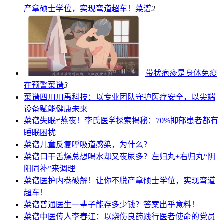
产拿硕士学位，实现弯道超车！
菜谱
2
带状疱疹是身体免疫
在预警
菜谱
3
菜谱
四川川禹科技：以专业团队守护医疗安全，以尖端
设备赋能健康未来
菜谱
失眠≠熬夜！李氏医学探索揭秘：70%抑郁患者都有
睡眠困扰
菜谱
儿童反复呼吸道感染，为什么？
菜谱
口干舌燥总想喝水却又夜尿多？左归丸+右归丸“阴
阳同补”来调理
菜谱
医护内卷破解！让你不脱产拿硕士学位，实现弯道
超车！
菜谱
普通医生一辈子能存多少钱？答案出乎意料！
菜谱
中医传人李春江：以烧伤良药践行医者使命的党员