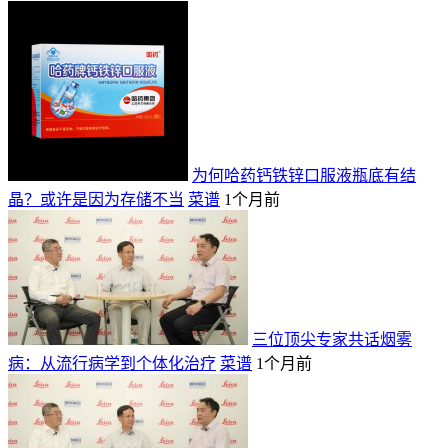
为何哈药钙铁锌口服液瓶底有结
晶？或许是因为存储不当
菜谱
1个月前
三位顶尖专家共话烟雾
病：从流行病学到个体化治疗
菜谱
1个月前